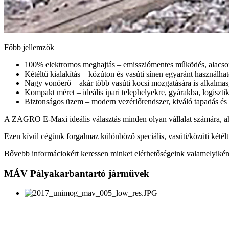
Főbb jellemzők
100% elektromos meghajtás – emissziómentes működés, alacson
Kétéltű kialakítás – közúton és vasúti sínen egyaránt használha
Nagy vonóerő – akár több vasúti kocsi mozgatására is alkalmas, 
Kompakt méret – ideális ipari telephelyekre, gyárakba, logiszt
Biztonságos üzem – modern vezérlőrendszer, kiváló tapadás és s
A ZAGRO E‑Maxi ideális választás minden olyan vállalat számára, aho
Ezen kívül cégünk forgalmaz különböző speciális, vasúti/közúti kétélt
Bővebb informáciokért keressen minket elérhetőségeink valamelyikén
MÁV Pályakarbantartó járművek