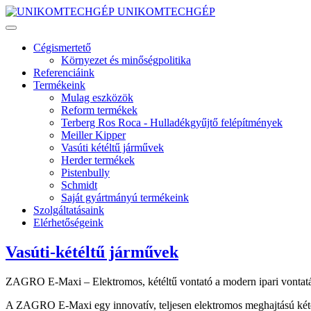
UNIKOMTECHGÉP
Cégismertető
Környezet és minőségpolitika
Referenciáink
Termékeink
Mulag eszközök
Reform termékek
Terberg Ros Roca - Hulladékgyűjtő felépítmények
Meiller Kipper
Vasúti kétéltű járművek
Herder termékek
Pistenbully
Schmidt
Saját gyártmányú termékeink
Szolgáltatásaink
Elérhetőségeink
Vasúti-kétéltű járművek
ZAGRO E‑Maxi – Elektromos, kétéltű vontató a modern ipari vontatá
A ZAGRO E‑Maxi egy innovatív, teljesen elektromos meghajtású kétéltű