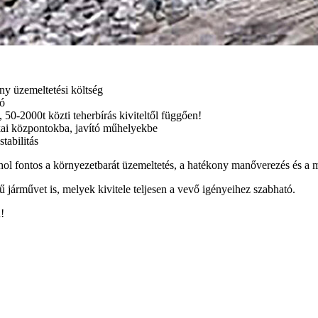
y üzemeltetési költség
tó
50-2000t közti teherbírás kiviteltől függően!
ikai központokba, javító műhelyekbe
tabilitás
l fontos a környezetbarát üzemeltetés, a hatékony manőverezés és a m
ű járművet is, melyek kivitele teljesen a vevő igényeihez szabható.
!